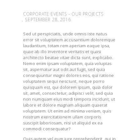
CORPORATE EVENTS
-
OUR PROJECTS
SEPTEMBER 28, 2016
Sed ut perspiciatis, unde omnis iste natus
error sit voluptatem accusantium doloremque
laudantium, totam rem aperiam eaque ipsa,
quae ab illo inventore veritatis et quasi
architecto beatae vitae dicta sunt, explicabo.
Nemo enim ipsam voluptatem, quia voluptas
sit, aspernatur aut odit aut fugit, sed quia
consequuntur magni dolores eos, qui ratione
voluptatem sequi nesciunt, neque porro
quisquam est, qui dolorem ipsum, quia dolor
sit, amet, consectetur, adipisci velit, sed quia
non numquam eius modi tempora incidunt, ut
labore et dolore magnam aliquam quaerat
voluptatem. Ut enim ad minima veniam, quis
nostrum exercitationem ullam corporis
suscipit laboriosam, nisi ut aliquid ex ea
commodi consequatur?
Quis autem vel eum iure reprehenderit, qui in