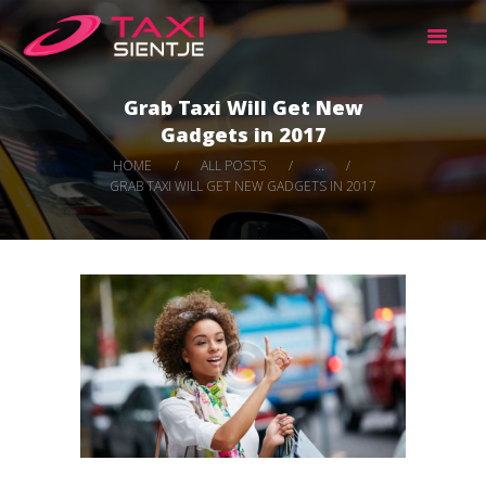
TAXI SIENTJE
Vrouwentaxi
Grab Taxi Will Get New
HOME
Gadgets in 2017
TAXIDIENSTEN
HOME
ALL POSTS
...
CONTACT
GRAB TAXI WILL GET NEW GADGETS IN 2017