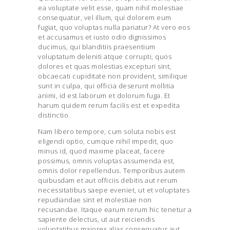
ea voluptate velit esse, quam nihil molestiae
consequatur, vel illum, qui dolorem eum
fugiat, quo voluptas nulla pariatur? At vero eos
et accusamus et iusto odio dignissimos
ducimus, qui blanditiis praesentium
voluptatum deleniti atque corrupti, quos
dolores et quas molestias excepturi sint,
obcaecati cupiditate non provident, similique
sunt in culpa, qui officia deserunt mollitia
animi, id est laborum et dolorum fuga. Et
harum quidem rerum facilis est et expedita
distinctio.
Nam libero tempore, cum soluta nobis est
eligendi optio, cumque nihil impedit, quo
minus id, quod maxime placeat, facere
possimus, omnis voluptas assumenda est,
omnis dolor repellendus. Temporibus autem
quibusdam et aut officiis debitis aut rerum
necessitatibus saepe eveniet, ut et voluptates
repudiandae sint et molestiae non
recusandae. Itaque earum rerum hic tenetur a
sapiente delectus, ut aut reiciendis
voluptatibus maiores alias consequatur aut