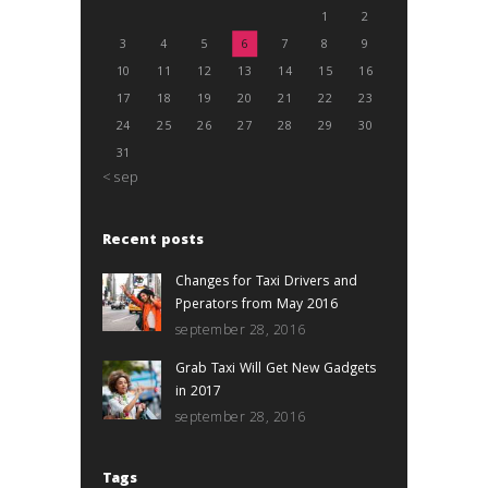
1
2
3
4
5
6
7
8
9
10
11
12
13
14
15
16
17
18
19
20
21
22
23
24
25
26
27
28
29
30
31
« sep
Recent posts
Changes for Taxi Drivers and
Pperators from May 2016
september 28, 2016
Grab Taxi Will Get New Gadgets
in 2017
september 28, 2016
Tags