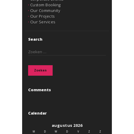
Custom Booking
Our Community
Our Projects
Our Services
Search
Zoeken
naar:
Comments
Calendar
augustus 2026
M
D
W
D
V
Z
Z