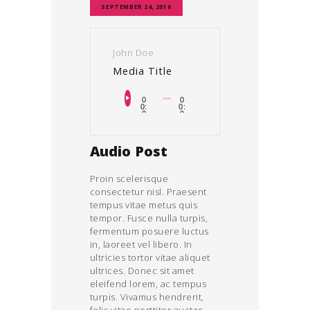
SEPTEMBER 24, 2016
John Doe
Media Title
Audiospeler
0
0
0:
0:
0
0
0
0
Audio Post
Proin scelerisque
consectetur nisl. Praesent
tempus vitae metus quis
tempor. Fusce nulla turpis,
fermentum posuere luctus
in, laoreet vel libero. In
ultricies tortor vitae aliquet
ultrices. Donec sit amet
eleifend lorem, ac tempus
turpis. Vivamus hendrerit,
felis vitae porttitor auctor,