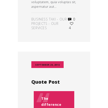
voluptatem, quia voluptas sit,
aspernatur aut…
BUSINESS TAXI
-
OUR
0
PROJECTS
-
OUR
SERVICES
4
SEPTEMBER 26, 2016
Quote Post
The
difference