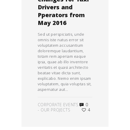
Changes for Taxi
Drivers and
Pperators from
May 2016
Sed ut perspiciatis, unde
omnis iste natus error sit
voluptatem accusantium
doloremque laudantium,
totam rem aperiam eaque
ipsa, quae ab illo inventore
veritatis et quasi architecto
beatae vitae dicta sunt,
explicabo. Nemo enim ipsam
voluptatem, quia voluptas sit,
aspernatur aut…
CORPORATE EVENTS
0
-
OUR PROJECTS
4