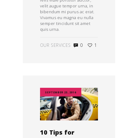
velit augue tempor urna, in
bibendum mi purus ac erat.
Vivamus eu magna eu nulla
semper tincidunt sit amet
quis urna.
OUR SERVICES
0
1
SEPTEMBER 23, 2016
10 Tips for