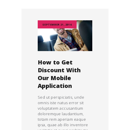
SEPTEMBER 21, 2016
How to Get
Discount With
Our Mobile
Application
Sed ut perspiciatis, unde
omnis iste natus error sit
voluptatem accusantium
doloremque laudantium,
totam rem aperiam eaque
ipsa, quae ab illo inventore