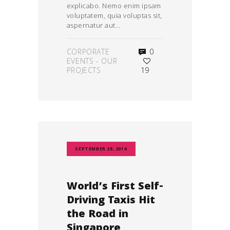
explicabo. Nemo enim ipsam
voluptatem, quia voluptas sit,
aspernatur aut…
CORPORATE
0
EVENTS
-
OUR
PROJECTS
19
SEPTEMBER 28, 2016
World’s First Self-
Driving Taxis Hit
the Road in
Singapore