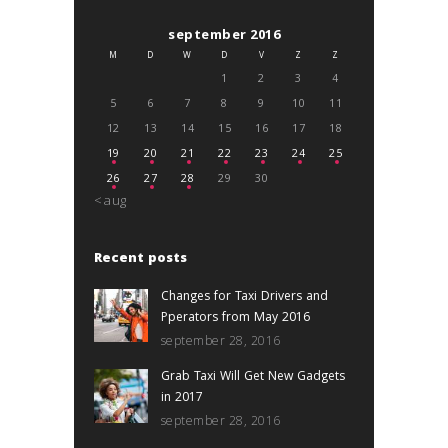
september 2016
M
D
W
D
V
Z
Z
1
2
3
4
5
6
7
8
9
10
11
12
13
14
15
16
17
18
19
20
21
22
23
24
25
26
27
28
29
30
« aug
Recent posts
Changes for Taxi Drivers and
Pperators from May 2016
september 28, 2016
Grab Taxi Will Get New Gadgets
in 2017
september 28, 2016